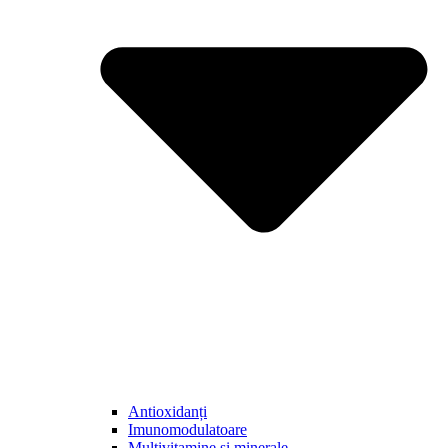
Antioxidanți
Imunomodulatoare
Multivitamine și minerale