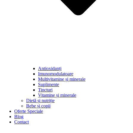
Antioxidanți
Imunomodulatoare
Multivitamine și minerale
Suplimente
Tincturi
Vitamine și minerale
Dietă și nutriție
Bebe și copii
Oferte Speciale
Blog
Contact