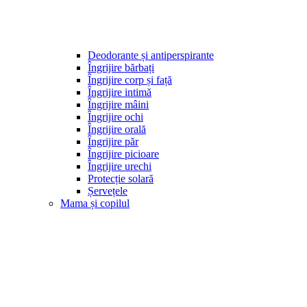
Deodorante și antiperspirante
Îngrijire bărbați
Îngrijire corp și față
Îngrijire intimă
Îngrijire mâini
Îngrijire ochi
Îngrijire orală
Îngrijire păr
Îngrijire picioare
Îngrijire urechi
Protecție solară
Șervețele
Mama și copilul