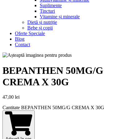
Suplimente
Tincturi
Vitamine și minerale
Dietă și nutriție
Bebe și copii
Oferte Speciale
Blog
Contact
BEPANTHEN 50MG/G
CREMA X 30G
47,00
lei
Cantitate BEPANTHEN 50MG/G CREMA X 30G
Adaugă în coș