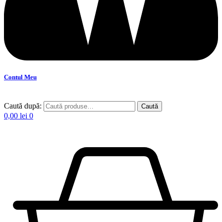
Contul Meu
Caută după:
Caută
0,00
lei
0