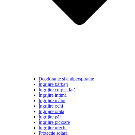
Deodorante și antiperspirante
Îngrijire bărbați
Îngrijire corp și față
Îngrijire intimă
Îngrijire mâini
Îngrijire ochi
Îngrijire orală
Îngrijire păr
Îngrijire picioare
Îngrijire urechi
Protecție solară