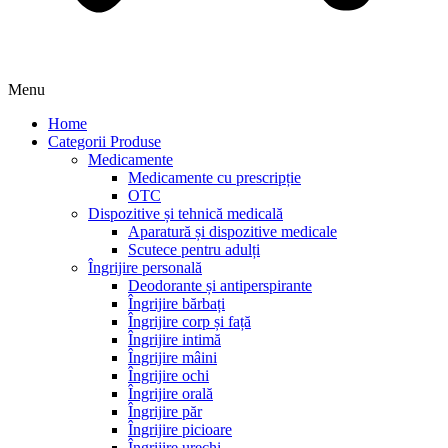
Menu
Home
Categorii Produse
Medicamente
Medicamente cu prescripție
OTC
Dispozitive și tehnică medicală
Aparatură și dispozitive medicale
Scutece pentru adulți
Îngrijire personală
Deodorante și antiperspirante
Îngrijire bărbați
Îngrijire corp și față
Îngrijire intimă
Îngrijire mâini
Îngrijire ochi
Îngrijire orală
Îngrijire păr
Îngrijire picioare
Îngrijire urechi