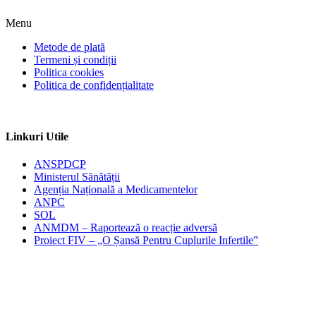
Menu
Metode de plată
Termeni și condiții
Politica cookies
Politica de confidențialitate
Linkuri Utile
ANSPDCP
Ministerul Sănătății
Agenția Națională a Medicamentelor
ANPC
SOL
ANMDM – Raportează o reacție adversă
Proiect FIV – „O Șansă Pentru Cuplurile Infertile”