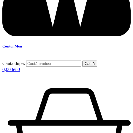
Contul Meu
Caută după:
Caută
0,00
lei
0