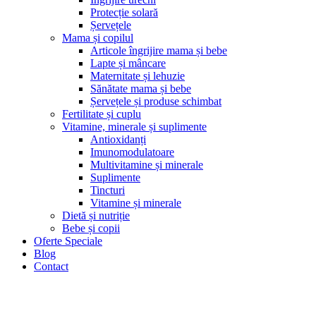
Protecție solară
Șervețele
Mama și copilul
Articole îngrijire mama și bebe
Lapte și mâncare
Maternitate și lehuzie
Sănătate mama și bebe
Șervețele și produse schimbat
Fertilitate și cuplu
Vitamine, minerale și suplimente
Antioxidanți
Imunomodulatoare
Multivitamine și minerale
Suplimente
Tincturi
Vitamine și minerale
Dietă și nutriție
Bebe și copii
Oferte Speciale
Blog
Contact