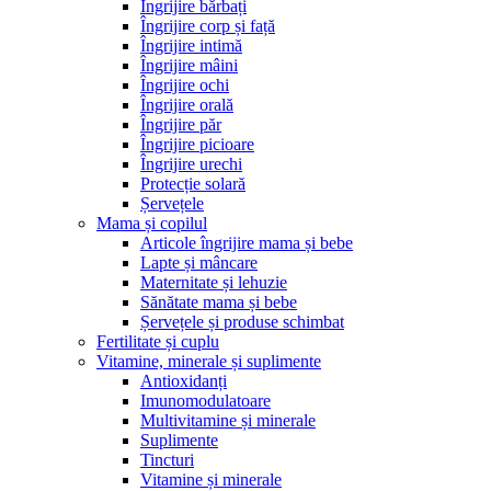
Îngrijire bărbați
Îngrijire corp și față
Îngrijire intimă
Îngrijire mâini
Îngrijire ochi
Îngrijire orală
Îngrijire păr
Îngrijire picioare
Îngrijire urechi
Protecție solară
Șervețele
Mama și copilul
Articole îngrijire mama și bebe
Lapte și mâncare
Maternitate și lehuzie
Sănătate mama și bebe
Șervețele și produse schimbat
Fertilitate și cuplu
Vitamine, minerale și suplimente
Antioxidanți
Imunomodulatoare
Multivitamine și minerale
Suplimente
Tincturi
Vitamine și minerale