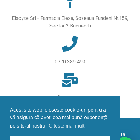
Elscyte Srl - Farmacia Elexa, Soseaua Fundeni Nr.159,
Sector 2 Bucuresti
0770 389 499
office@elexa.ro
Acest site web folosește cookie-uri pentru a
vă asigura că aveți cea mai bună experiență
pe site-ul nostru.
Citește mai mult
Farmacia Elexa © 2024 – Site actualizat la data