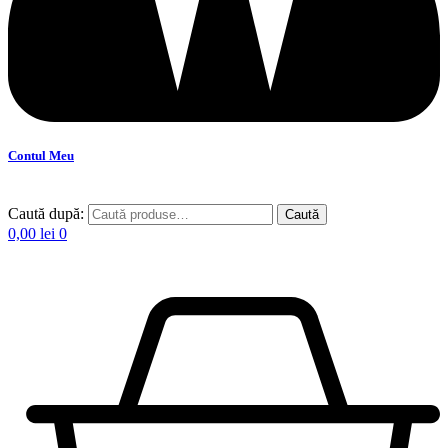
Contul Meu
Caută după:
Caută
0,00
lei
0