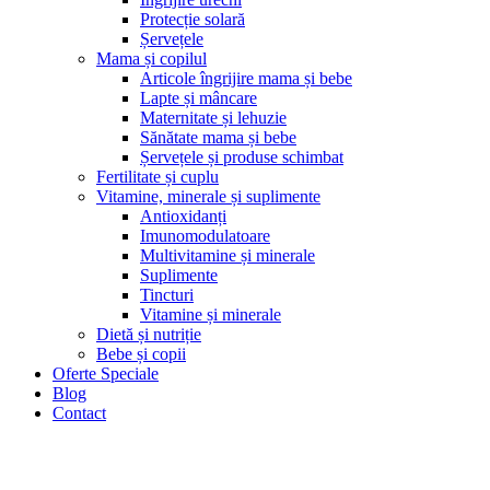
Protecție solară
Șervețele
Mama și copilul
Articole îngrijire mama și bebe
Lapte și mâncare
Maternitate și lehuzie
Sănătate mama și bebe
Șervețele și produse schimbat
Fertilitate și cuplu
Vitamine, minerale și suplimente
Antioxidanți
Imunomodulatoare
Multivitamine și minerale
Suplimente
Tincturi
Vitamine și minerale
Dietă și nutriție
Bebe și copii
Oferte Speciale
Blog
Contact