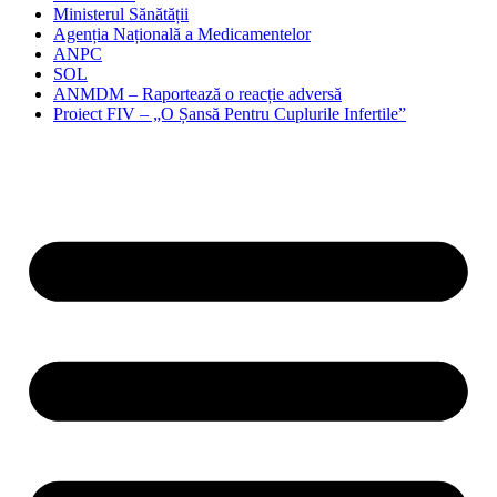
Ministerul Sănătății
Agenția Națională a Medicamentelor
ANPC
SOL
ANMDM – Raportează o reacție adversă
Proiect FIV – „O Șansă Pentru Cuplurile Infertile”