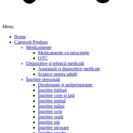
Menu
Home
Categorii Produse
Medicamente
Medicamente cu prescripție
OTC
Dispozitive și tehnică medicală
Aparatură și dispozitive medicale
Scutece pentru adulți
Îngrijire personală
Deodorante și antiperspirante
Îngrijire bărbați
Îngrijire corp și față
Îngrijire intimă
Îngrijire mâini
Îngrijire ochi
Îngrijire orală
Îngrijire păr
Îngrijire picioare
Îngrijire urechi