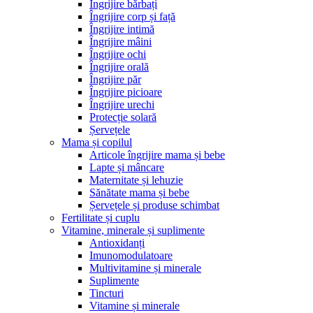
Îngrijire bărbați
Îngrijire corp și față
Îngrijire intimă
Îngrijire mâini
Îngrijire ochi
Îngrijire orală
Îngrijire păr
Îngrijire picioare
Îngrijire urechi
Protecție solară
Șervețele
Mama și copilul
Articole îngrijire mama și bebe
Lapte și mâncare
Maternitate și lehuzie
Sănătate mama și bebe
Șervețele și produse schimbat
Fertilitate și cuplu
Vitamine, minerale și suplimente
Antioxidanți
Imunomodulatoare
Multivitamine și minerale
Suplimente
Tincturi
Vitamine și minerale