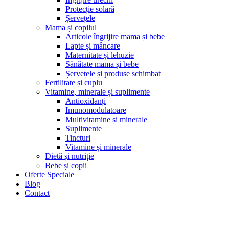
Protecție solară
Șervețele
Mama și copilul
Articole îngrijire mama și bebe
Lapte și mâncare
Maternitate și lehuzie
Sănătate mama și bebe
Șervețele și produse schimbat
Fertilitate și cuplu
Vitamine, minerale și suplimente
Antioxidanți
Imunomodulatoare
Multivitamine și minerale
Suplimente
Tincturi
Vitamine și minerale
Dietă și nutriție
Bebe și copii
Oferte Speciale
Blog
Contact