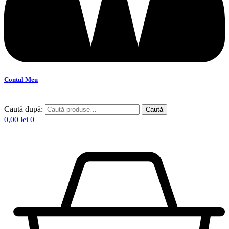
Contul Meu
Caută după:
Caută
0,00
lei
0