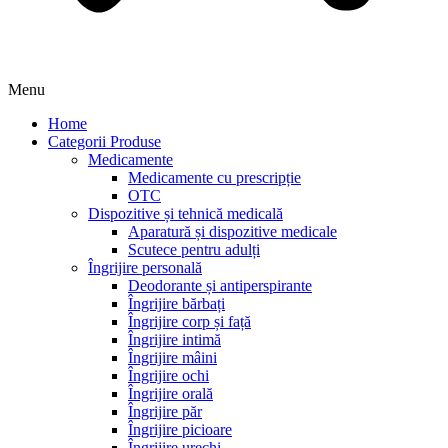
Menu
Home
Categorii Produse
Medicamente
Medicamente cu prescripție
OTC
Dispozitive și tehnică medicală
Aparatură și dispozitive medicale
Scutece pentru adulți
Îngrijire personală
Deodorante și antiperspirante
Îngrijire bărbați
Îngrijire corp și față
Îngrijire intimă
Îngrijire mâini
Îngrijire ochi
Îngrijire orală
Îngrijire păr
Îngrijire picioare
Îngrijire urechi