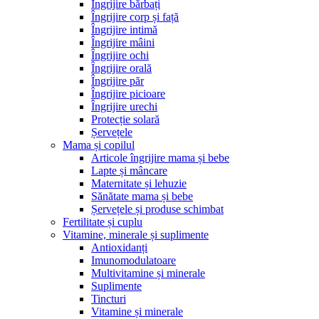
Îngrijire bărbați
Îngrijire corp și față
Îngrijire intimă
Îngrijire mâini
Îngrijire ochi
Îngrijire orală
Îngrijire păr
Îngrijire picioare
Îngrijire urechi
Protecție solară
Șervețele
Mama și copilul
Articole îngrijire mama și bebe
Lapte și mâncare
Maternitate și lehuzie
Sănătate mama și bebe
Șervețele și produse schimbat
Fertilitate și cuplu
Vitamine, minerale și suplimente
Antioxidanți
Imunomodulatoare
Multivitamine și minerale
Suplimente
Tincturi
Vitamine și minerale