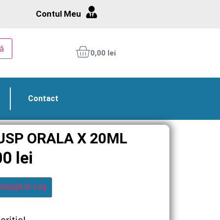
Contul Meu
ă
0,00
lei
Contact
USP ORALA X 20ML
00
lei
daugă în coș