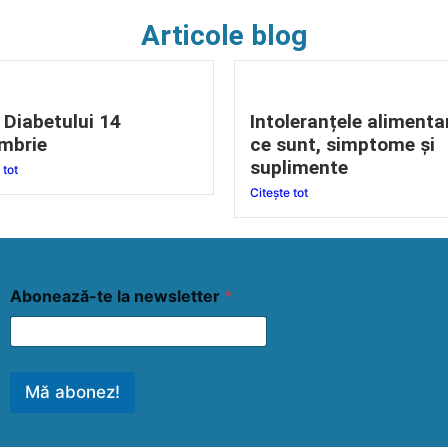
Articole blog
 Diabetului 14
Intoleranțele alimenta
mbrie
ce sunt, simptome și
suplimente
 tot
Citește tot
Abonează-te la newsletter
*
Mă abonez!