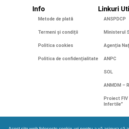
Info
Linkuri Ut
Metode de plată
ANSPDCP
Termeni și condiții
Ministerul 
Politica cookies
Agenția Na
Politica de confidențialitate
ANPC
SOL
ANMDM – Ra
Proiect FIV
Infertile”
Acest site web folosește cookie-uri pentru a vă asigura că 