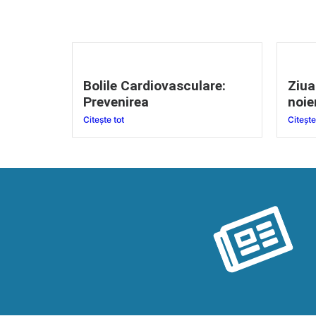
Bolile Cardiovasculare:
Ziua
Prevenirea
noie
Citește tot
Citește