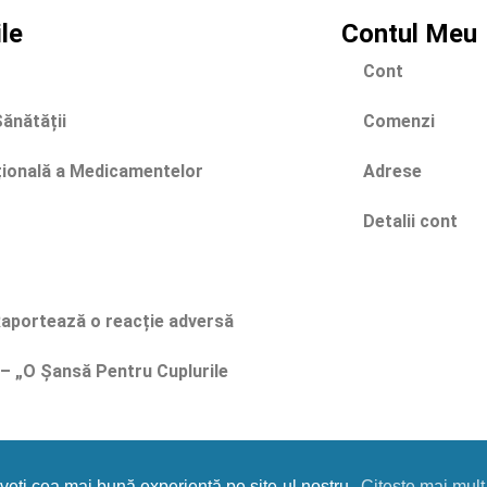
ile
Contul Meu
Cont
Sănătății
Comenzi
țională a Medicamentelor
Adrese
Detalii cont
portează o reacție adversă
 – „O Șansă Pentru Cuplurile
Farmacia Elexa © 2024 – Site actualizat la data 07.08.2026
aveți cea mai bună experiență pe site-ul nostru.
Citește mai mult