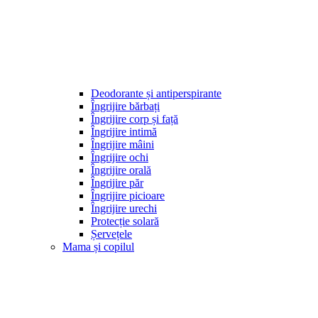
Deodorante și antiperspirante
Îngrijire bărbați
Îngrijire corp și față
Îngrijire intimă
Îngrijire mâini
Îngrijire ochi
Îngrijire orală
Îngrijire păr
Îngrijire picioare
Îngrijire urechi
Protecție solară
Șervețele
Mama și copilul