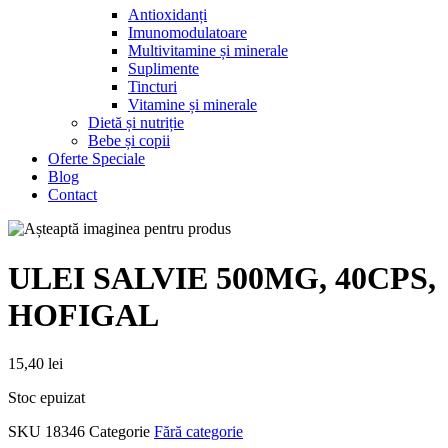
Antioxidanți
Imunomodulatoare
Multivitamine și minerale
Suplimente
Tincturi
Vitamine și minerale
Dietă și nutriție
Bebe și copii
Oferte Speciale
Blog
Contact
ULEI SALVIE 500MG, 40CPS,
HOFIGAL
15,40
lei
Stoc epuizat
SKU
18346
Categorie
Fără categorie