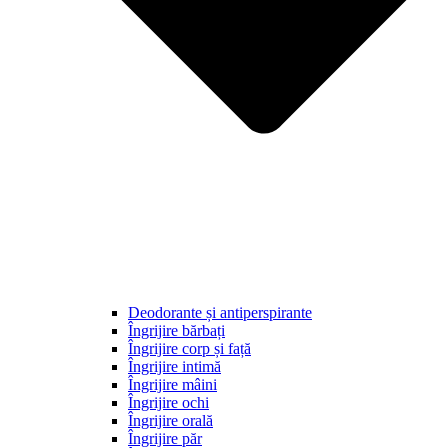
Deodorante și antiperspirante
Îngrijire bărbați
Îngrijire corp și față
Îngrijire intimă
Îngrijire mâini
Îngrijire ochi
Îngrijire orală
Îngrijire păr