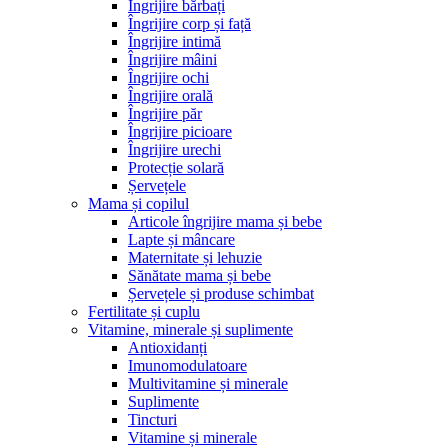
Îngrijire bărbați
Îngrijire corp și față
Îngrijire intimă
Îngrijire mâini
Îngrijire ochi
Îngrijire orală
Îngrijire păr
Îngrijire picioare
Îngrijire urechi
Protecție solară
Șervețele
Mama și copilul
Articole îngrijire mama și bebe
Lapte și mâncare
Maternitate și lehuzie
Sănătate mama și bebe
Șervețele și produse schimbat
Fertilitate și cuplu
Vitamine, minerale și suplimente
Antioxidanți
Imunomodulatoare
Multivitamine și minerale
Suplimente
Tincturi
Vitamine și minerale