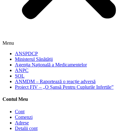
Menu
ANSPDCP
Ministerul Sănătății
Agenția Națională a Medicamentelor
ANPC
SOL
ANMDM – Raportează o reacție adversă
Proiect FIV – „O Șansă Pentru Cuplurile Infertile”
Contul Meu
Cont
Comenzi
Adrese
Detalii cont