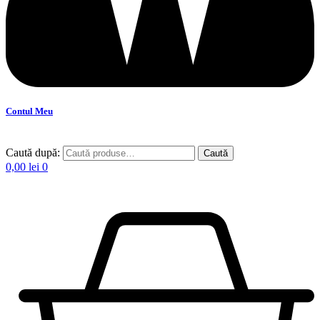
Contul Meu
Caută după:
Caută
0,00
lei
0