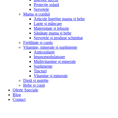
Protecție solară
Șervețele
Mama și copilul
Articole îngrijire mama și bebe
Lapte și mâncare
Maternitate și lehuzie
Sănătate mama și bebe
Șervețele și produse schimbat
Fertilitate și cuplu
Vitamine, minerale și suplimente
Antioxidanți
Imunomodulatoare
Multivitamine și minerale
Suplimente
Tincturi
Vitamine și minerale
Dietă și nutriție
Bebe și copii
Oferte Speciale
Blog
Contact