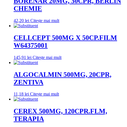
BORENAR 20MG, 30CPR, BERLIN
CHEMIE
42,20
lei
Citește mai mult
CELLCEPT 500MG X 50CP.FILM
W64375001
145,91
lei
Citește mai mult
ALGOCALMIN 500MG, 20CPR,
ZENTIVA
11,18
lei
Citește mai mult
CEREX 500MG, 120CPR.FLM,
TERAPIA