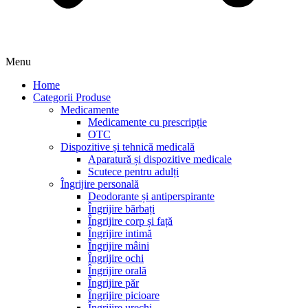
Menu
Home
Categorii Produse
Medicamente
Medicamente cu prescripție
OTC
Dispozitive și tehnică medicală
Aparatură și dispozitive medicale
Scutece pentru adulți
Îngrijire personală
Deodorante și antiperspirante
Îngrijire bărbați
Îngrijire corp și față
Îngrijire intimă
Îngrijire mâini
Îngrijire ochi
Îngrijire orală
Îngrijire păr
Îngrijire picioare
Îngrijire urechi