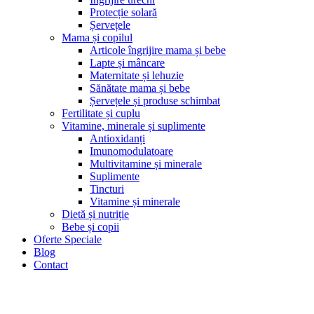
Protecție solară
Șervețele
Mama și copilul
Articole îngrijire mama și bebe
Lapte și mâncare
Maternitate și lehuzie
Sănătate mama și bebe
Șervețele și produse schimbat
Fertilitate și cuplu
Vitamine, minerale și suplimente
Antioxidanți
Imunomodulatoare
Multivitamine și minerale
Suplimente
Tincturi
Vitamine și minerale
Dietă și nutriție
Bebe și copii
Oferte Speciale
Blog
Contact