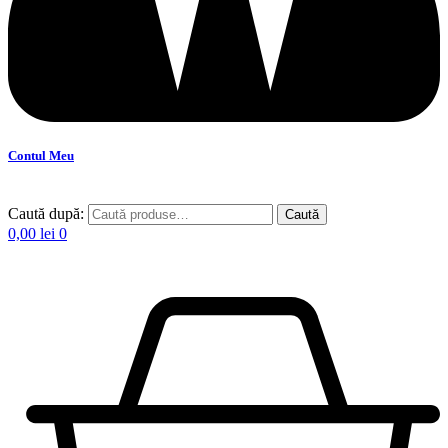
Contul Meu
Caută după:
Caută
0,00
lei
0