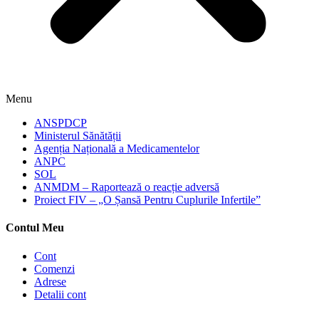
Menu
ANSPDCP
Ministerul Sănătății
Agenția Națională a Medicamentelor
ANPC
SOL
ANMDM – Raportează o reacție adversă
Proiect FIV – „O Șansă Pentru Cuplurile Infertile”
Contul Meu
Cont
Comenzi
Adrese
Detalii cont