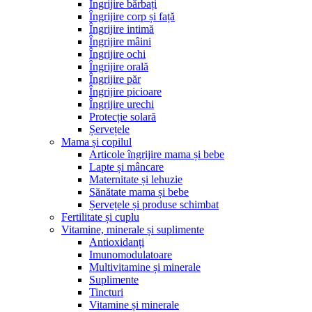
Îngrijire bărbați
Îngrijire corp și față
Îngrijire intimă
Îngrijire mâini
Îngrijire ochi
Îngrijire orală
Îngrijire păr
Îngrijire picioare
Îngrijire urechi
Protecție solară
Șervețele
Mama și copilul
Articole îngrijire mama și bebe
Lapte și mâncare
Maternitate și lehuzie
Sănătate mama și bebe
Șervețele și produse schimbat
Fertilitate și cuplu
Vitamine, minerale și suplimente
Antioxidanți
Imunomodulatoare
Multivitamine și minerale
Suplimente
Tincturi
Vitamine și minerale