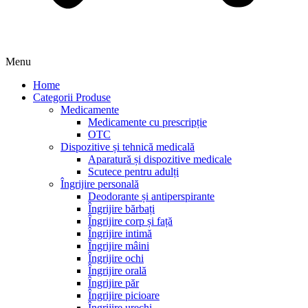
Menu
Home
Categorii Produse
Medicamente
Medicamente cu prescripție
OTC
Dispozitive și tehnică medicală
Aparatură și dispozitive medicale
Scutece pentru adulți
Îngrijire personală
Deodorante și antiperspirante
Îngrijire bărbați
Îngrijire corp și față
Îngrijire intimă
Îngrijire mâini
Îngrijire ochi
Îngrijire orală
Îngrijire păr
Îngrijire picioare
Îngrijire urechi