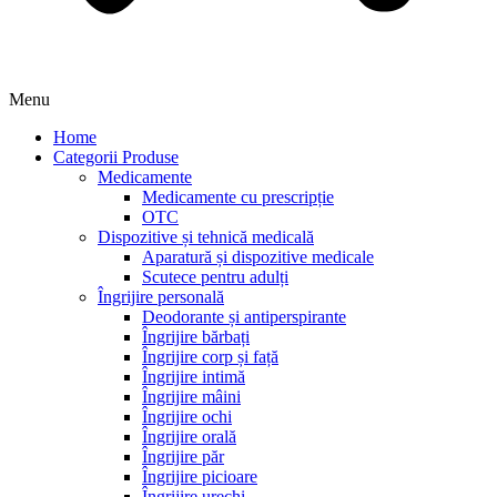
Menu
Home
Categorii Produse
Medicamente
Medicamente cu prescripție
OTC
Dispozitive și tehnică medicală
Aparatură și dispozitive medicale
Scutece pentru adulți
Îngrijire personală
Deodorante și antiperspirante
Îngrijire bărbați
Îngrijire corp și față
Îngrijire intimă
Îngrijire mâini
Îngrijire ochi
Îngrijire orală
Îngrijire păr
Îngrijire picioare
Îngrijire urechi