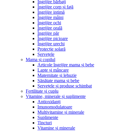
Îngrijire bărbați
Îngrijire corp și față
Îngrijire intimă
Îngrijire mâini
Îngrijire ochi
Îngrijire orală
Îngrijire păr
Îngrijire picioare
Îngrijire urechi
Protecție solară
Șervețele
Mama și copilul
Articole îngrijire mama și bebe
Lapte și mâncare
Maternitate și lehuzie
Sănătate mama și bebe
Șervețele și produse schimbat
Fertilitate și cuplu
Vitamine, minerale și suplimente
Antioxidanți
Imunomodulatoare
Multivitamine și minerale
Suplimente
Tincturi
Vitamine și minerale