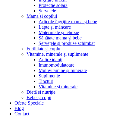
Protecție solară
Șervețele
Mama și copilul
Articole îngrijire mama și bebe
Lapte și mâncare
Maternitate și lehuzie
Sănătate mama și bebe
Șervețele și produse schimbat
Fertilitate și cuplu
Vitamine, minerale și suplimente
Antioxidanți
Imunomodulatoare
Multivitamine și minerale
Suplimente
Tincturi
Vitamine și minerale
Dietă și nutriție
Bebe și copii
Oferte Speciale
Blog
Contact