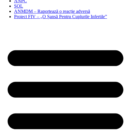
ANPC
SOL
ANMDM – Raportează o reacție adversă
Proiect FIV – „O Șansă Pentru Cuplurile Infertile”