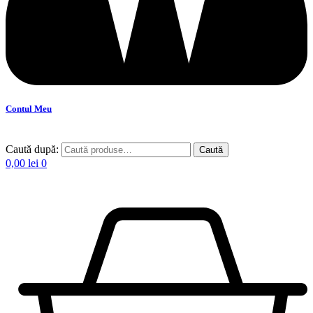
Contul Meu
Caută după:
Caută
0,00
lei
0