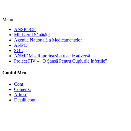
Menu
ANSPDCP
Ministerul Sănătății
Agenția Națională a Medicamentelor
ANPC
SOL
ANMDM – Raportează o reacție adversă
Proiect FIV – „O Șansă Pentru Cuplurile Infertile”
Contul Meu
Cont
Comenzi
Adrese
Detalii cont