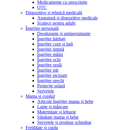
Medicamente cu prescripție
OTC
Dispozitive și tehnică medicală
Aparatură și dispozitive medicale
Scutece pentru adulți
Îngrijire personală
Deodorante și antiperspirante
Îngrijire bărbați
Îngrijire corp și față
Îngrijire intimă
Îngrijire mâini
Îngrijire ochi
Îngrijire orală
Îngrijire păr
Îngrijire picioare
Îngrijire urechi
Protecție solară
Șervețele
Mama și copilul
Articole îngrijire mama și bebe
Lapte și mâncare
Maternitate și lehuzie
Sănătate mama și bebe
Șervețele și produse schimbat
Fertilitate și cuplu