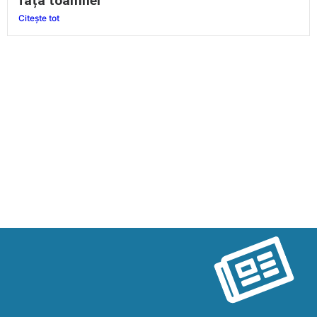
față toamnei
Citește tot