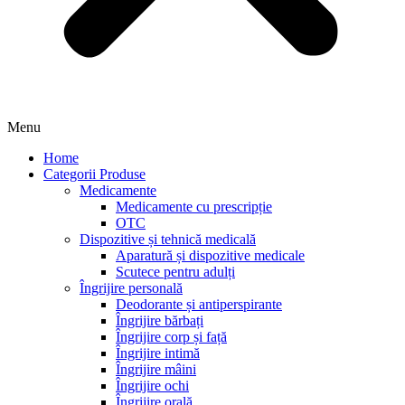
Menu
Home
Categorii Produse
Medicamente
Medicamente cu prescripție
OTC
Dispozitive și tehnică medicală
Aparatură și dispozitive medicale
Scutece pentru adulți
Îngrijire personală
Deodorante și antiperspirante
Îngrijire bărbați
Îngrijire corp și față
Îngrijire intimă
Îngrijire mâini
Îngrijire ochi
Îngrijire orală