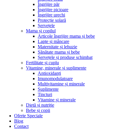
Îngrijire păr
Îngrijire picioare
Îngrijire urechi
Protecție solară
Șervețele
Mama și copilul
Articole îngrijire mama și bebe
Lapte și mâncare
Maternitate și lehuzie
Sănătate mama și bebe
Șervețele și produse schimbat
Fertilitate și cuplu
Vitamine, minerale și suplimente
Antioxidanți
Imunomodulatoare
Multivitamine și minerale
Suplimente
Tincturi
Vitamine și minerale
Dietă și nutriție
Bebe și copii
Oferte Speciale
Blog
Contact