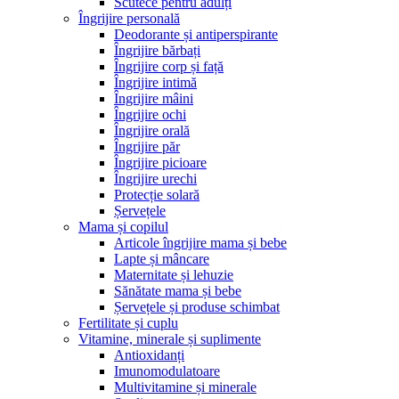
Scutece pentru adulți
Îngrijire personală
Deodorante și antiperspirante
Îngrijire bărbați
Îngrijire corp și față
Îngrijire intimă
Îngrijire mâini
Îngrijire ochi
Îngrijire orală
Îngrijire păr
Îngrijire picioare
Îngrijire urechi
Protecție solară
Șervețele
Mama și copilul
Articole îngrijire mama și bebe
Lapte și mâncare
Maternitate și lehuzie
Sănătate mama și bebe
Șervețele și produse schimbat
Fertilitate și cuplu
Vitamine, minerale și suplimente
Antioxidanți
Imunomodulatoare
Multivitamine și minerale