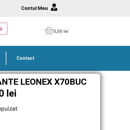
Contul Meu
ă
0,00
lei
Contact
ANTE LEONEX X70BUC
20
lei
epuizat