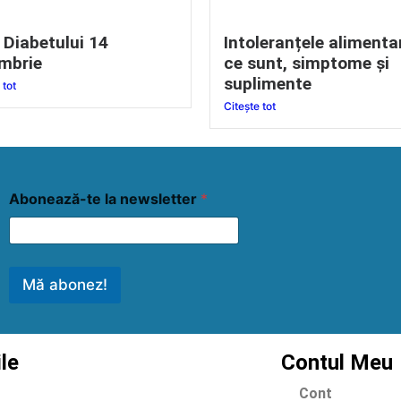
 Diabetului 14
Intoleranțele alimenta
mbrie
ce sunt, simptome și
suplimente
 tot
Citește tot
Abonează-te la newsletter
*
Mă abonez!
ile
Contul Meu
Cont