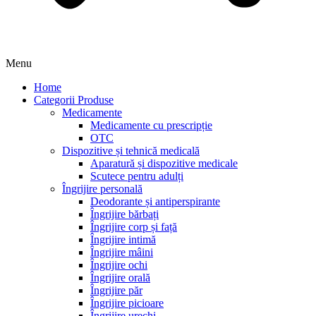
Menu
Home
Categorii Produse
Medicamente
Medicamente cu prescripție
OTC
Dispozitive și tehnică medicală
Aparatură și dispozitive medicale
Scutece pentru adulți
Îngrijire personală
Deodorante și antiperspirante
Îngrijire bărbați
Îngrijire corp și față
Îngrijire intimă
Îngrijire mâini
Îngrijire ochi
Îngrijire orală
Îngrijire păr
Îngrijire picioare
Îngrijire urechi