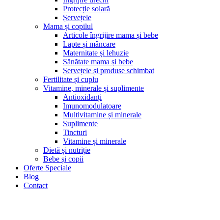
Protecție solară
Șervețele
Mama și copilul
Articole îngrijire mama și bebe
Lapte și mâncare
Maternitate și lehuzie
Sănătate mama și bebe
Șervețele și produse schimbat
Fertilitate și cuplu
Vitamine, minerale și suplimente
Antioxidanți
Imunomodulatoare
Multivitamine și minerale
Suplimente
Tincturi
Vitamine și minerale
Dietă și nutriție
Bebe și copii
Oferte Speciale
Blog
Contact