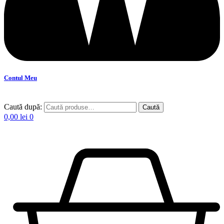
Contul Meu
Caută după:
Caută
0,00
lei
0