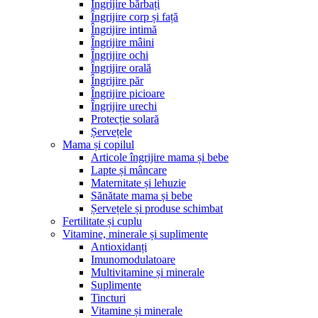
Îngrijire bărbați
Îngrijire corp și față
Îngrijire intimă
Îngrijire mâini
Îngrijire ochi
Îngrijire orală
Îngrijire păr
Îngrijire picioare
Îngrijire urechi
Protecție solară
Șervețele
Mama și copilul
Articole îngrijire mama și bebe
Lapte și mâncare
Maternitate și lehuzie
Sănătate mama și bebe
Șervețele și produse schimbat
Fertilitate și cuplu
Vitamine, minerale și suplimente
Antioxidanți
Imunomodulatoare
Multivitamine și minerale
Suplimente
Tincturi
Vitamine și minerale