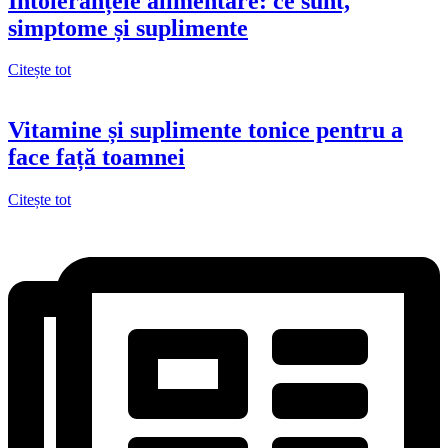
Intoleranțele alimentare: ce sunt,
simptome și suplimente
Citește tot
Vitamine și suplimente tonice pentru a
face față toamnei
Citește tot