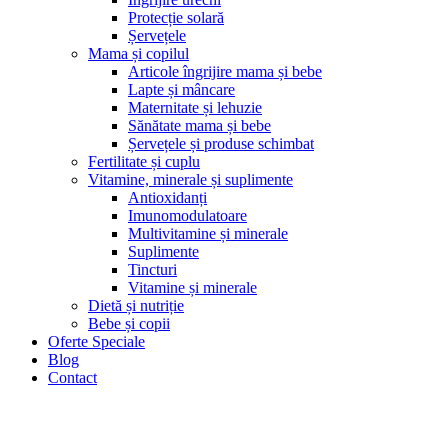
Protecție solară
Șervețele
Mama și copilul
Articole îngrijire mama și bebe
Lapte și mâncare
Maternitate și lehuzie
Sănătate mama și bebe
Șervețele și produse schimbat
Fertilitate și cuplu
Vitamine, minerale și suplimente
Antioxidanți
Imunomodulatoare
Multivitamine și minerale
Suplimente
Tincturi
Vitamine și minerale
Dietă și nutriție
Bebe și copii
Oferte Speciale
Blog
Contact