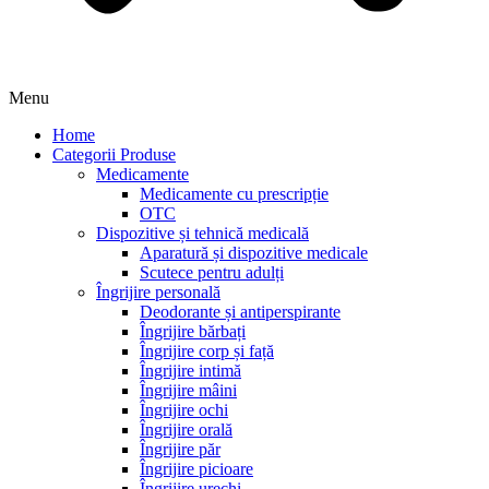
Menu
Home
Categorii Produse
Medicamente
Medicamente cu prescripție
OTC
Dispozitive și tehnică medicală
Aparatură și dispozitive medicale
Scutece pentru adulți
Îngrijire personală
Deodorante și antiperspirante
Îngrijire bărbați
Îngrijire corp și față
Îngrijire intimă
Îngrijire mâini
Îngrijire ochi
Îngrijire orală
Îngrijire păr
Îngrijire picioare
Îngrijire urechi