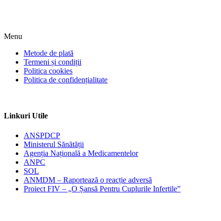
Menu
Metode de plată
Termeni și condiții
Politica cookies
Politica de confidențialitate
Linkuri Utile
ANSPDCP
Ministerul Sănătății
Agenția Națională a Medicamentelor
ANPC
SOL
ANMDM – Raportează o reacție adversă
Proiect FIV – „O Șansă Pentru Cuplurile Infertile”