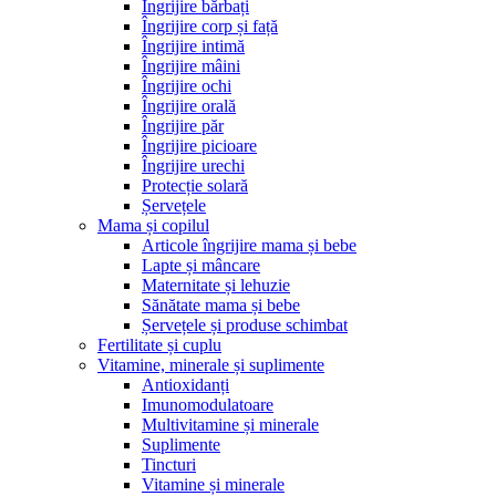
Îngrijire bărbați
Îngrijire corp și față
Îngrijire intimă
Îngrijire mâini
Îngrijire ochi
Îngrijire orală
Îngrijire păr
Îngrijire picioare
Îngrijire urechi
Protecție solară
Șervețele
Mama și copilul
Articole îngrijire mama și bebe
Lapte și mâncare
Maternitate și lehuzie
Sănătate mama și bebe
Șervețele și produse schimbat
Fertilitate și cuplu
Vitamine, minerale și suplimente
Antioxidanți
Imunomodulatoare
Multivitamine și minerale
Suplimente
Tincturi
Vitamine și minerale