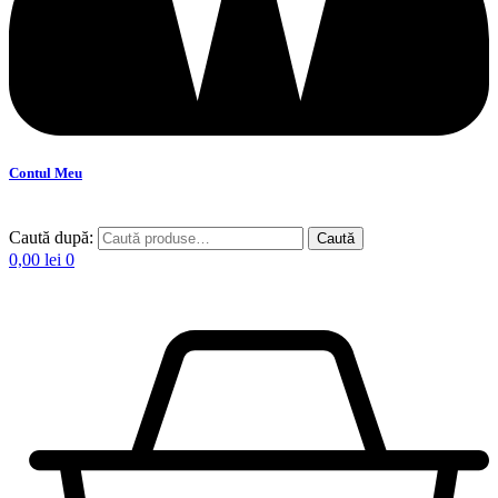
Contul Meu
Caută după:
Caută
0,00
lei
0