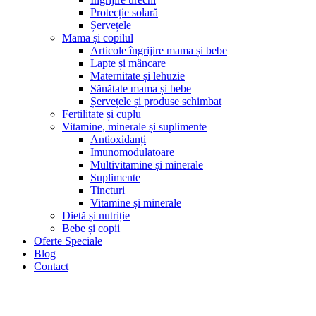
Protecție solară
Șervețele
Mama și copilul
Articole îngrijire mama și bebe
Lapte și mâncare
Maternitate și lehuzie
Sănătate mama și bebe
Șervețele și produse schimbat
Fertilitate și cuplu
Vitamine, minerale și suplimente
Antioxidanți
Imunomodulatoare
Multivitamine și minerale
Suplimente
Tincturi
Vitamine și minerale
Dietă și nutriție
Bebe și copii
Oferte Speciale
Blog
Contact