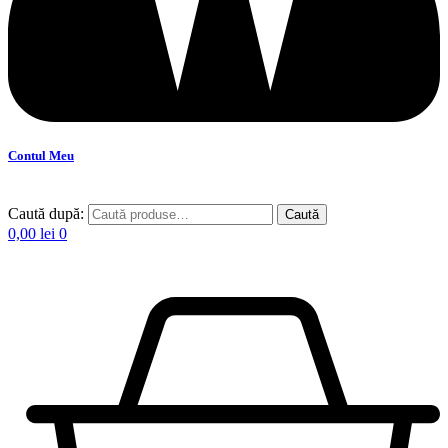
Contul Meu
Caută după:
Caută
0,00
lei
0