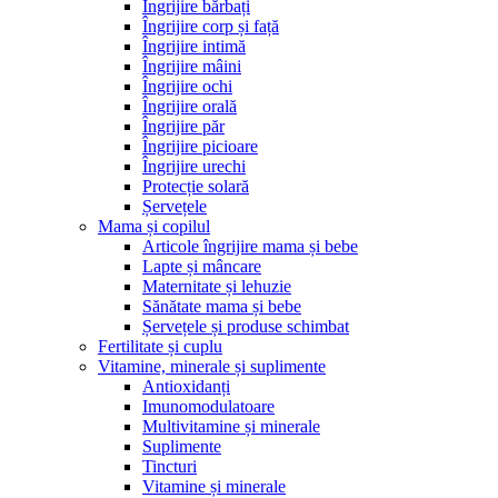
Îngrijire bărbați
Îngrijire corp și față
Îngrijire intimă
Îngrijire mâini
Îngrijire ochi
Îngrijire orală
Îngrijire păr
Îngrijire picioare
Îngrijire urechi
Protecție solară
Șervețele
Mama și copilul
Articole îngrijire mama și bebe
Lapte și mâncare
Maternitate și lehuzie
Sănătate mama și bebe
Șervețele și produse schimbat
Fertilitate și cuplu
Vitamine, minerale și suplimente
Antioxidanți
Imunomodulatoare
Multivitamine și minerale
Suplimente
Tincturi
Vitamine și minerale