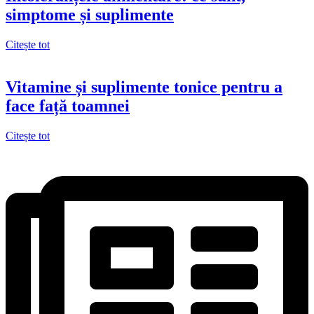
simptome și suplimente
Citește tot
Vitamine și suplimente tonice pentru a
face față toamnei
Citește tot