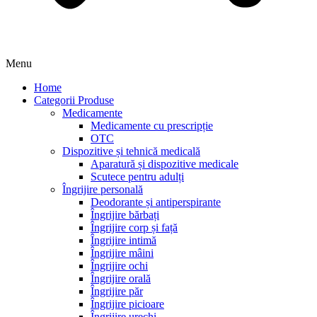
Menu
Home
Categorii Produse
Medicamente
Medicamente cu prescripție
OTC
Dispozitive și tehnică medicală
Aparatură și dispozitive medicale
Scutece pentru adulți
Îngrijire personală
Deodorante și antiperspirante
Îngrijire bărbați
Îngrijire corp și față
Îngrijire intimă
Îngrijire mâini
Îngrijire ochi
Îngrijire orală
Îngrijire păr
Îngrijire picioare
Îngrijire urechi